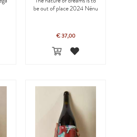
ega
The nature of dreams is to
be out of place 2024 Nénu
€ 37,00