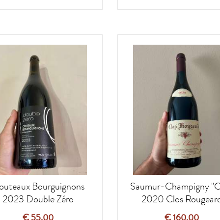
outeaux Bourguignons
Saumur-Champigny "C
2023 Double Zéro
2020 Clos Rougear
€ 55,00
€ 160,00