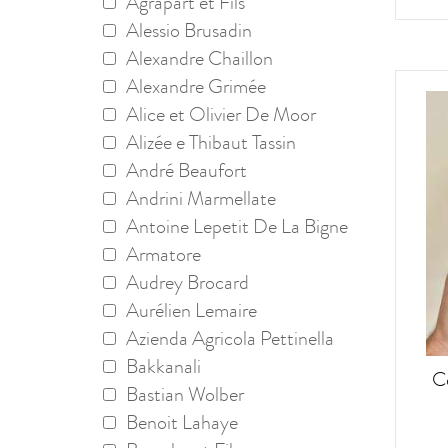
Agrapart et Fils
Alessio Brusadin
Alexandre Chaillon
Alexandre Grimée
Alice et Olivier De Moor
Alizée e Thibaut Tassin
André Beaufort
Andrini Marmellate
Antoine Lepetit De La Bigne
Armatore
Audrey Brocard
Aurélien Lemaire
Azienda Agricola Pettinella
Bakkanali
C
Bastian Wolber
Benoit Lahaye