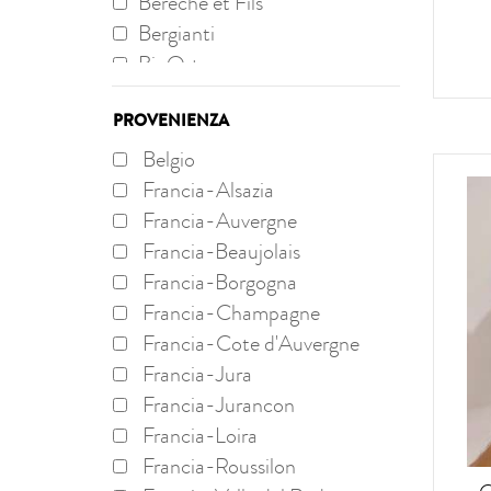
Bereche et Fils
Bergianti
BioOrto
Bodega Albamar
PROVENIENZA
Bodega Hermanos Mesa
Bodega Primitivo Collantes
Belgio
Bottega Pavesi
Francia-Alsazia
Cà del Vent
Francia-Auvergne
Cantillon
Francia-Beaujolais
Capovilla
Francia-Borgogna
Cappellano
Francia-Champagne
Casa Caterina
Francia-Cote d'Auvergne
Cascina Baricchi
Francia-Jura
Cascina Fontana
Francia-Jurancon
Catherine Riss
Francia-Loira
Cecile Tremblay
Francia-Roussilon