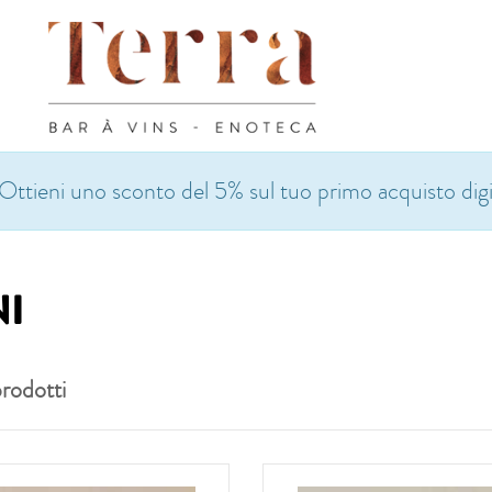
Ottieni uno sconto del 5% sul tuo primo acquisto di
NI
rodotti