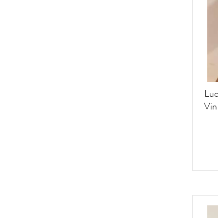
Domaine Tissot
Double Zèro
Drink Wines Not Labels
Egly-Ouriet
Egon Müller
Emidio Pepe
Emmanuel Brochet
Luc
Etienne Calsac
Vin
Fallet-Gourron
Fattoria San Lorenzo
Filipa Pato
Fleury
François Rousset-Martin
Frank Cornelissen
Frantoio Muraglia
Frederic Savart