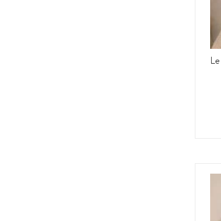
Domaine Buronfosse
Domaine Camp-Atthalin
Domaine Dandelion
Domaine de Bellivière
Domaine de l'Anglore
Le
Domaine de la Cras - Marc
Soyard
Domaine de la Tournelle
Domaine de Saint Pierre
Domaine de Thalie
Domaine Francois Raveneau
Domaine Henri Naudin-
Ferrand
Domaine Labet
Domaine Moreau-Naudet
Domaine Prieuré-Roch