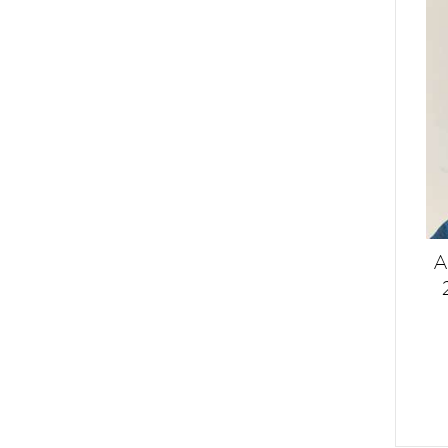
Gaspard Brochet
Gian Luca Colombo
Giovanni Canonica
Giuseppe Rinaldi
Gravner
Guillaume Sergent
Henri Chauvet
Il Paradiso di Manfredi
INSU
Jacques Selosse
A
Jean Foillard
Jean Francois Ganevat
Jean Pierre Robinot
Jintaro Yura
La Closerie - Jerome Prevost
La Distesa