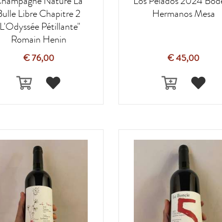
hampagne Nature La
Los Pelados 2024 Bod
Bulle Libre Chapitre 2
Hermanos Mesa
"L'Odyssée Pétillante"
Romain Henin
€ 76,00
€ 45,00