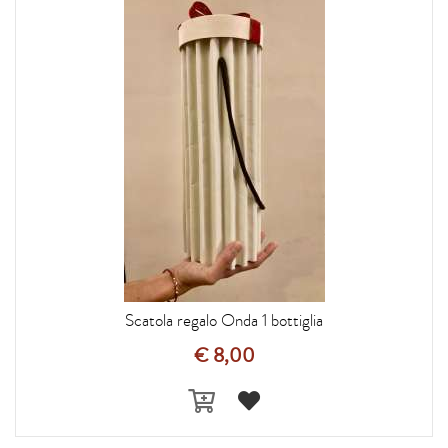
Scatola regalo Onda 1 bottiglia
€ 8,00