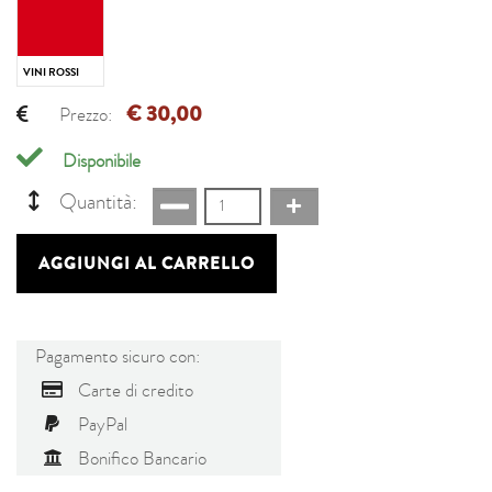
VINI ROSSI
€ 30,00
Prezzo:
Disponibile
Quantità:
AGGIUNGI AL CARRELLO
Pagamento sicuro con:
Carte di credito
PayPal
Bonifico Bancario