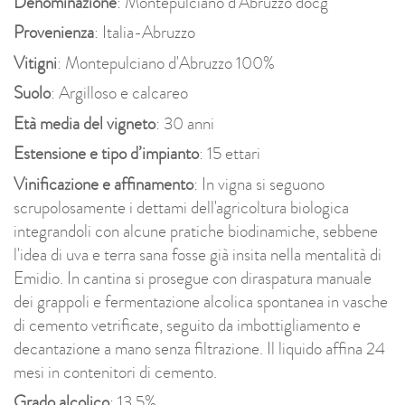
Denominazione
: Montepulciano d'Abruzzo docg
Provenienza
: Italia-Abruzzo
Vitigni
: Montepulciano d'Abruzzo 100%
Suolo
: Argilloso e calcareo
Età media del vigneto
: 30 anni
Estensione e tipo d’impianto
: 15 ettari
Vinificazione e affinamento
: In vigna si seguono
scrupolosamente i dettami dell'agricoltura biologica
integrandoli con alcune pratiche biodinamiche, sebbene
l'idea di uva e terra sana fosse già insita nella mentalità di
Emidio. In cantina si prosegue con diraspatura manuale
dei grappoli e fermentazione alcolica spontanea in vasche
di cemento vetrificate, seguito da imbottigliamento e
decantazione a mano senza filtrazione. Il liquido affina 24
mesi in contenitori di cemento.
Grado alcolico
: 13,5%