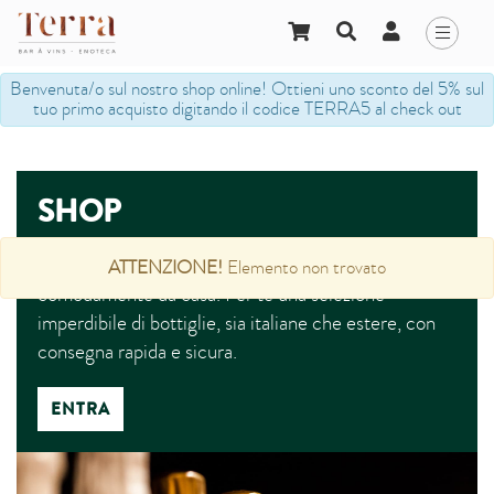
Benvenuta/o sul nostro shop online! Ottieni uno sconto del 5% sul
tuo primo acquisto digitando il codice TERRA5 al check out
SHOP
Nel nostro shop online puoi effettuare i tuoi acquisti
ATTENZIONE!
Elemento non trovato
comodamente da casa. Per te una selezione
imperdibile di bottiglie, sia italiane che estere, con
consegna rapida e sicura.
ENTRA