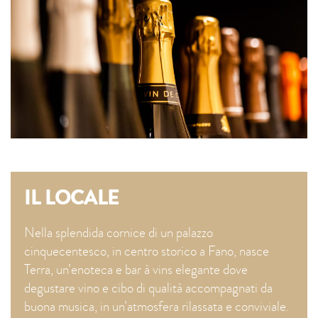
IL LOCALE
Nella splendida cornice di un palazzo
cinquecentesco, in centro storico a Fano, nasce
Terra, un’enoteca e bar à vins elegante dove
degustare vino e cibo di qualità accompagnati da
buona musica, in un’atmosfera rilassata e conviviale.