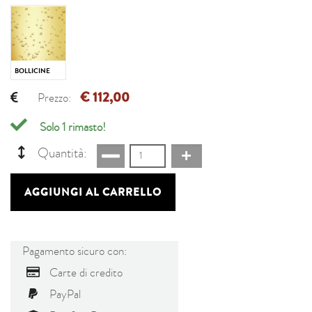
BOLLICINE
€ 112,00
Prezzo:
Solo 1 rimasto!
Quantità:
AGGIUNGI AL CARRELLO
Pagamento sicuro con:
Carte di credito
PayPal