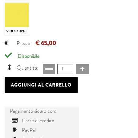
VINI BIANCHI
€ 65,00
Prezzo:
Disponibile
Quantità:
AGGIUNGI AL CARRELLO
Pagamento sicuro con:
Carte di credito
PayPal